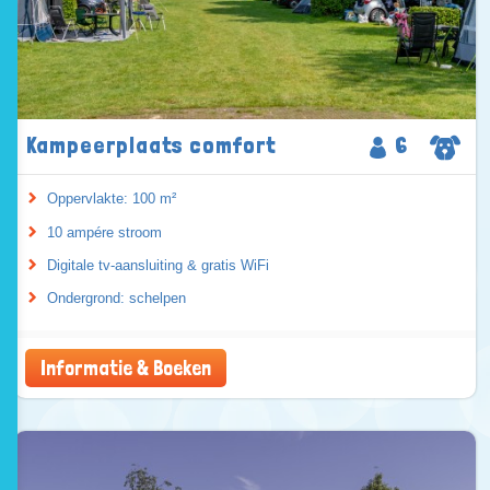
Kampeerplaats comfort
6
Oppervlakte: 100 m²
10 ampére stroom
Digitale tv-aansluiting & gratis WiFi
Ondergrond: schelpen
Informatie & Boeken