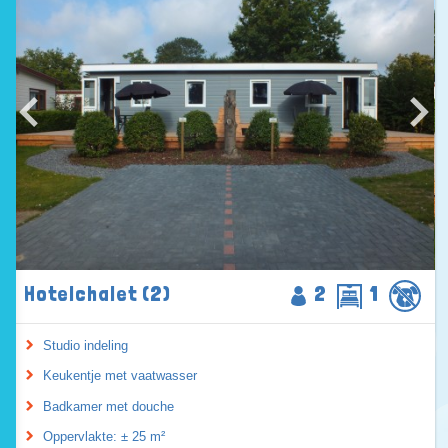
Hotelchalet (2)
2
1
Studio indeling
Keukentje met vaatwasser
Badkamer met douche
Oppervlakte: ± 25 m²