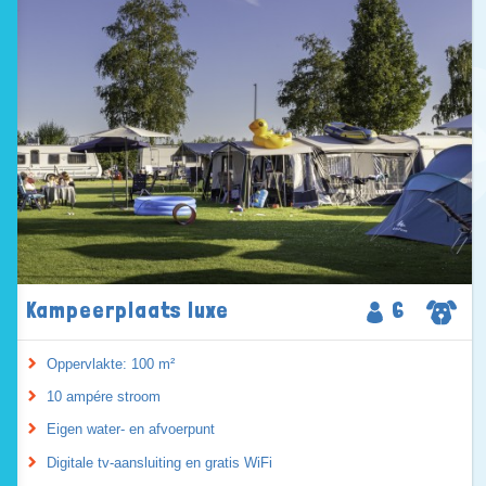
Kampeerplaats luxe
6
Oppervlakte: 100 m²
10 ampére stroom
Eigen water- en afvoerpunt
Digitale tv-aansluiting en gratis WiFi