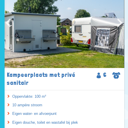
Kampeerplaats met privé
6
sanitair
Oppervlakte: 100 m²
10 ampére stroom
Eigen water- en afvoerpunt
Eigen douche, toilet en wastafel bij plek