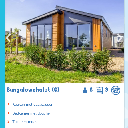
Bungalowchalet (6)
6
3
Keuken met vaatwasser
Badkamer met douche
Tuin met terras