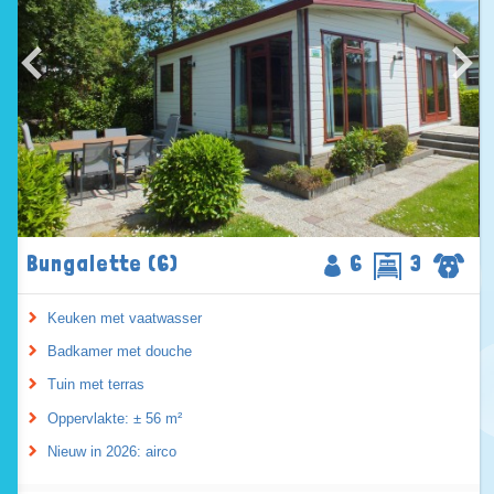
Bungalette (6)
6
3
Keuken met vaatwasser
Badkamer met douche
Tuin met terras
Oppervlakte: ± 56 m²
Nieuw in 2026: airco