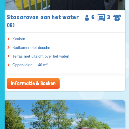
Stacaravan aan het water
6
3
(6)
Keuken
Badkamer met douche
Terras met uitzicht over het water!
Oppervlakte: ± 46 m²
Informatie & Boeken