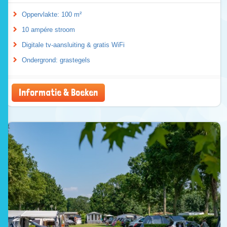
Oppervlakte: 100 m²
10 ampére stroom
Digitale tv-aansluiting & gratis WiFi
Ondergrond: grastegels
Informatie & Boeken