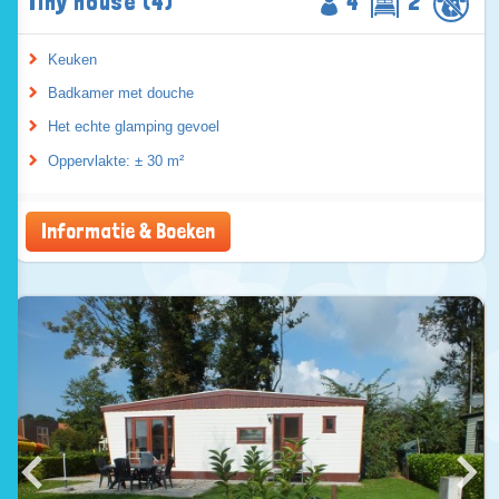
Tiny house (4)
4
2
Keuken
Badkamer met douche
Het echte glamping gevoel
Oppervlakte: ± 30 m²
Informatie & Boeken