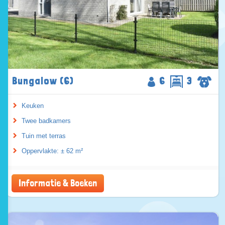
Bungalow (6)
6
3
Keuken
Twee badkamers
Tuin met terras
Oppervlakte: ± 62 m²
Informatie & Boeken