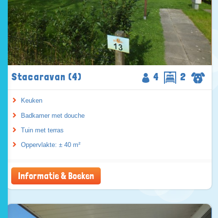
Stacaravan (4)
4
2
Keuken
Badkamer met douche
Tuin met terras
Oppervlakte: ± 40 m²
Informatie & Boeken