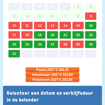
27
28
29
30
31
1
2
3
4
5
6
7
8
9
10
11
12
13
14
15
16
17
18
19
20
21
22
23
24
25
26
27
28
29
30
31
1
2
3
4
5
6
Pasen 2027
€
194,25
Hemelvaart 2027
€
323,80
Pinksteren 2027
€
242,85
Selecteer een datum en verblijfsduur
in de kalender