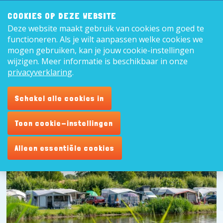
Zoeken:
8,9
COOKIES OP DEZE WEBSITE
Deze website maakt gebruik van cookies om goed te
Nederl
functioneren. Als je wilt aanpassen welke cookies we
mogen gebruiken, kan je jouw cookie-instellingen
wijzigen. Meer informatie is beschikbaar in onze
privacyverklaring
.
Schakel alle cookies in
Toon cookie-instellingen
Alleen essentiële cookies