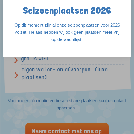
Seizoenplaatsen 2026
De seizoenplaatsen bevinden zich op gezellige kampeervelden
en zijn allemaal voorzien van:
Op dit moment zijn al onze seizoenplaatsen voor 2026
volzet. Helaas hebben wij ook geen plaatsen meer vrij
10 ampére stroom
op de wachtlijst.
(digitale) tv-aansluiting
gratis WiFi
eigen water- en afvoerpunt (luxe
plaatsen)
Voor meer informatie en beschikbare plaatsen kunt u contact
opnemen.
Neem contact met ons op