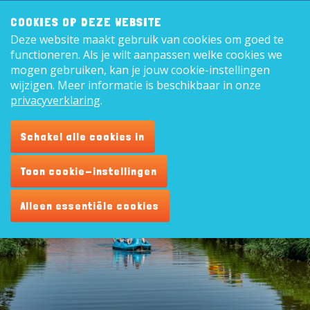
Zoeken:
8,9
COOKIES OP DEZE WEBSITE
Deze website maakt gebruik van cookies om goed te
Nederl
functioneren. Als je wilt aanpassen welke cookies we
mogen gebruiken, kan je jouw cookie-instellingen
wijzigen. Meer informatie is beschikbaar in onze
privacyverklaring
.
Contact
Schakel alle cookies in
Toon cookie-instellingen
Alleen essentiële cookies