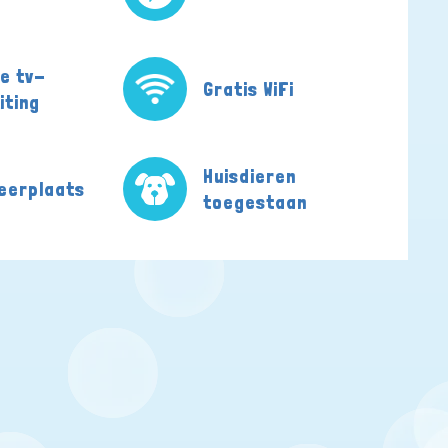
le tv-
Gratis WiFi
iting
Huisdieren
eerplaats
toegestaan