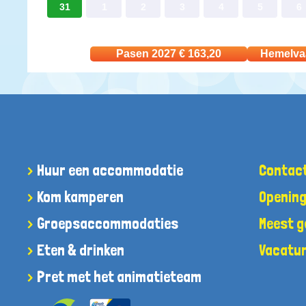
31
1
2
3
4
5
6
Pasen 2027
€
163,20
Hemelva
Huur een accommodatie
Contac
Kom kamperen
Opening
Groepsaccommodaties
Meest g
Eten & drinken
Vacatu
Pret met het animatieteam