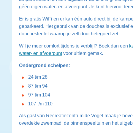
géén eigen water- en afvoerpunt. Je kunt hiervoor terec
Er is gratis WiFi en er kan één auto direct bij de kam
geparkeerd. Het gebruik van de douches is exclusief 
douchesleutel waarop je zelf douchetegoed zet.
Wil je meer comfort tijdens je verblijf? Boek dan een
k
water- en afvoerpunt
voor ultiem gemak.
Ondergrond schelpen:
24 t/m 28
87 t/m 94
97 t/m 104
107 t/m 110
Als gast van Recreatiecentrum de Vogel maak je boven
overdekte zwembad, de binnenspeeltuin en het uitge