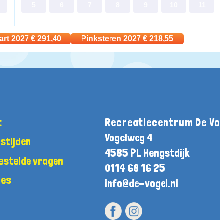
5
6
7
8
9
10
11
art 2027
€
291,40
Pinksteren 2027
€
218,55
t
Recreatiecentrum De Vo
Vogelweg 4
stijden
4585 PL Hengstdijk
estelde vragen
0114 68 16 25
res
info@de-vogel.nl