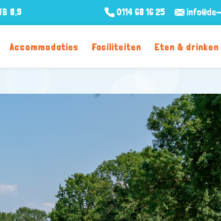
WB
8,9
0114 68 16 25
info@de-
Accommodaties
Faciliteiten
Eten & drinken