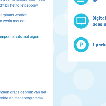
m²
ht bij het toiletgebouw.
peerplaats worden
Digita
en werkt met een
aanslu
ampeerplaats met eigen
1 park
dien gratis gebruik van het
breide animatieprogramma.