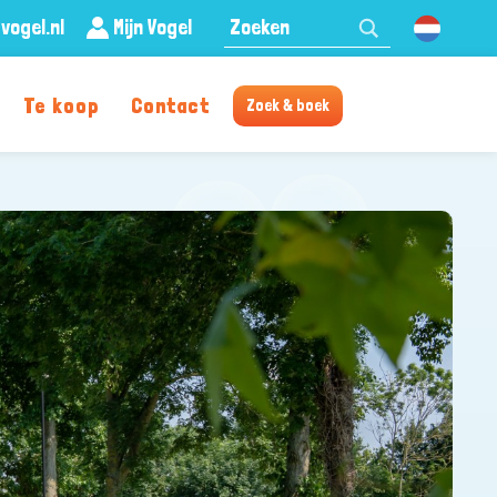
Zoeken:
vogel.nl
Mijn Vogel
Nederland
Te koop
Contact
Zoek & boek