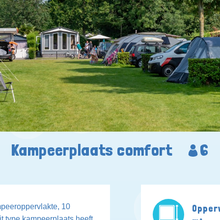
Kampeerplaats comfort
6
peeroppervlakte, 10
Opperv
dit type kampeerplaats heeft