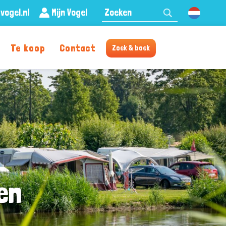
Zoeken:
vogel.nl
Mijn Vogel
Nederland
Te koop
Contact
Zoek & boek
en