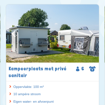
Kampeerplaats met privé
6
sanitair
Oppervlakte: 100 m²
10 ampére stroom
Eigen water- en afvoerpunt