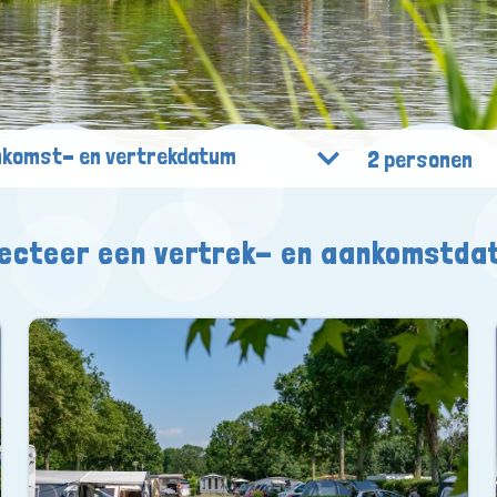
2 personen
lecteer een vertrek- en aankomstda