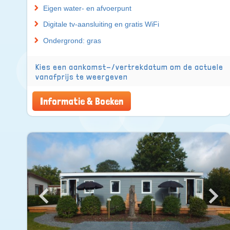
Eigen water- en afvoerpunt
Digitale tv-aansluiting en gratis WiFi
Ondergrond: gras
Kies een aankomst-/vertrekdatum om de actuele
vanafprijs te weergeven
Informatie & Boeken