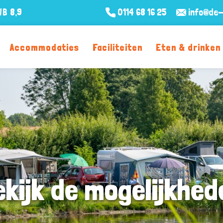
WB
8,9
0114 68 16 25
info@de-
Accommodaties
Faciliteiten
Eten & drinken
ekijk de mogelijkhed