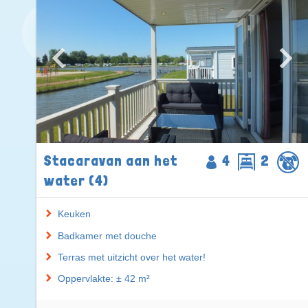
Stacaravan aan het
4
2
water (4)
Keuken
Badkamer met douche
Terras met uitzicht over het water!
Oppervlakte: ± 42 m²