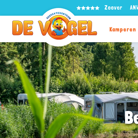
Zoover
AN
Kamperen
B