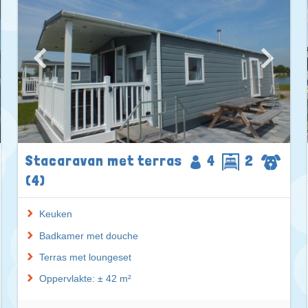
Stacaravan met terras
4
2
(4)
Keuken
Badkamer met douche
Terras met loungeset
Oppervlakte: ± 42 m²