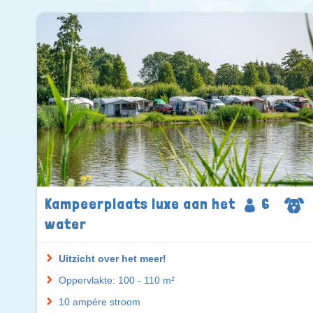
Kampeerplaats luxe aan het
6
water
Uitzicht over het meer!
Oppervlakte: 100 - 110 m²
10 ampére stroom