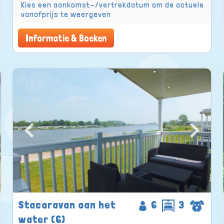
Kies een aankomst-/vertrekdatum om de actuele
vanafprijs te weergeven
Informatie & Boeken
Stacaravan aan het
6
3
water (6)