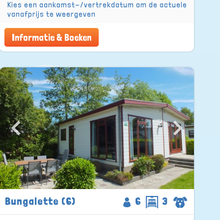
Kies een aankomst-/vertrekdatum om de actuele
vanafprijs te weergeven
Informatie & Boeken
Bungalette (6)
6
3