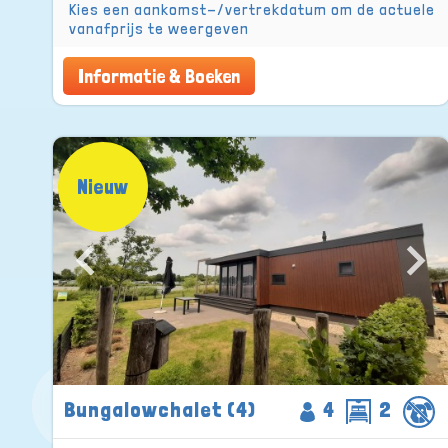
Kies een aankomst-/vertrekdatum om de actuele
vanafprijs te weergeven
Informatie & Boeken
Nieuw
Bungalowchalet (4)
4
2