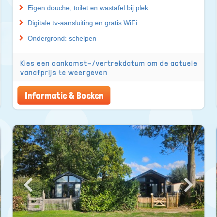
Eigen douche, toilet en wastafel bij plek
Digitale tv-aansluiting en gratis WiFi
Ondergrond: schelpen
Kies een aankomst-/vertrekdatum om de actuele
vanafprijs te weergeven
Informatie & Boeken