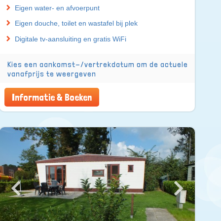
Eigen water- en afvoerpunt
Eigen douche, toilet en wastafel bij plek
Digitale tv-aansluiting en gratis WiFi
Kies een aankomst-/vertrekdatum om de actuele
vanafprijs te weergeven
Informatie & Boeken