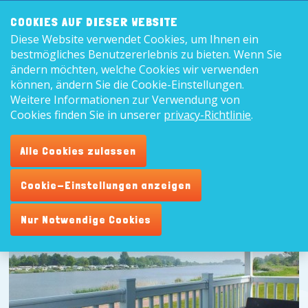
Frontend
8,9
COOKIES AUF DIESER WEBSITE
search:
Diese Website verwendet Cookies, um Ihnen ein
Deutsc
bestmögliches Benutzererlebnis zu bieten. Wenn Sie
ändern möchten, welche Cookies wir verwenden
können, ändern Sie die Cookie-Einstellungen.
Weitere Informationen zur Verwendung von
Cookies finden Sie in unserer
privacy-Richtlinie
.
Alle Cookies zulassen
Cookie-Einstellungen anzeigen
Nur Notwendige Cookies