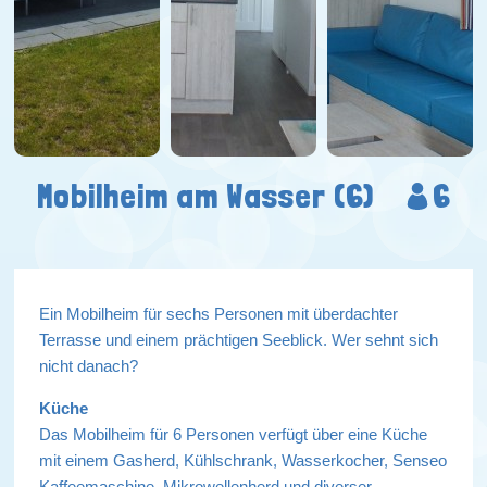
Mobilheim am Wasser (6)
6
Ein Mobilheim für sechs Personen mit überdachter
Terrasse und einem prächtigen Seeblick. Wer sehnt sich
nicht danach?
Küche
Das Mobilheim für 6 Personen verfügt über eine Küche
mit einem Gasherd, Kühlschrank, Wasserkocher, Senseo
Kaffeemaschine, Mikrowellenherd und diverser