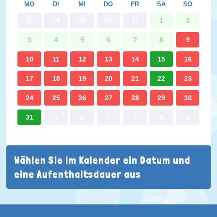
MO
DI
MI
DO
FR
SA
SO
27
28
29
30
31
1
2
3
4
5
6
7
8
9
10
11
12
13
14
15
16
17
18
19
20
21
22
23
24
25
26
27
28
29
30
31
1
2
3
4
5
6
Wählen Sie im Kalender ein Datum und
eine Aufenthaltsdauer aus