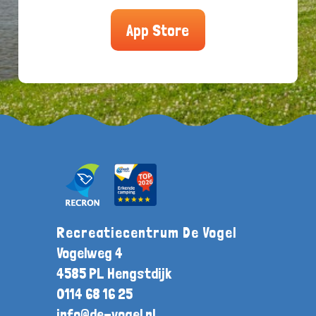
App Store
Recreatiecentrum De Vogel
Vogelweg 4
4585 PL Hengstdijk
0114 68 16 25
info@de-vogel.nl